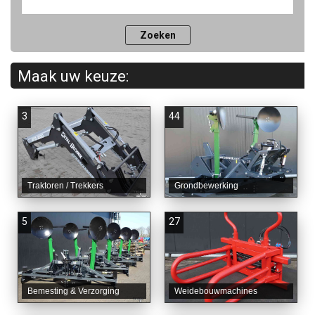
Maak uw keuze:
3
44
Traktoren / Trekkers
Grondbewerking
5
27
Bemesting & Verzorging
Weidebouwmachines