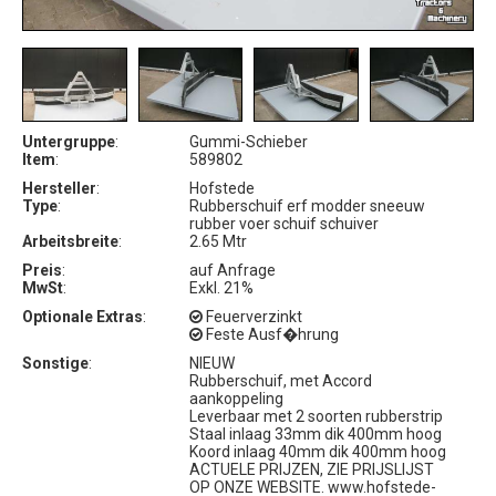
Untergruppe
:
Gummi-Schieber
Item
:
589802
Hersteller
:
Hofstede
Type
:
Rubberschuif erf modder sneeuw
rubber voer schuif schuiver
Arbeitsbreite
:
2.65 Mtr
Preis
:
auf Anfrage
MwSt
:
Exkl. 21%
Optionale Extras
:
Feuerverzinkt
Feste Ausf�hrung
Sonstige
:
NIEUW
Rubberschuif, met Accord
aankoppeling
Leverbaar met 2 soorten rubberstrip
Staal inlaag 33mm dik 400mm hoog
Koord inlaag 40mm dik 400mm hoog
ACTUELE PRIJZEN, ZIE PRIJSLIJST
OP ONZE WEBSITE. www.hofstede-