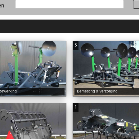
en
5
bewerking
Bemesting & Verzorging
1