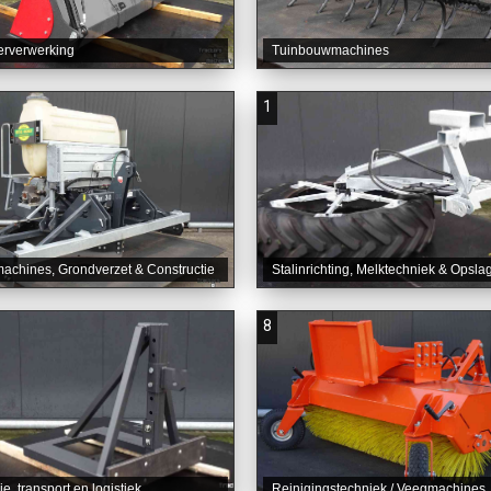
erverwerking
Tuinbouwmachines
1
chines, Grondverzet & Constructie
Stalinrichting, Melktechniek & Opsla
8
ie, transport en logistiek
Reinigingstechniek / Veegmachines