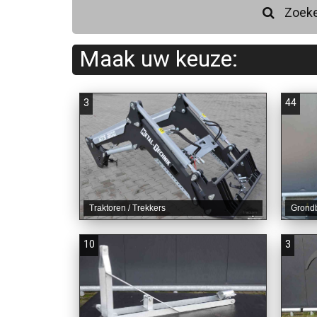
Zoek
Maak uw keuze:
3
44
Traktoren / Trekkers
Grond
10
3