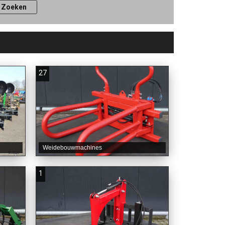
27
Weidebouwmachines
1