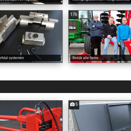
176
iefstal systemen
Bekijk alle items
5