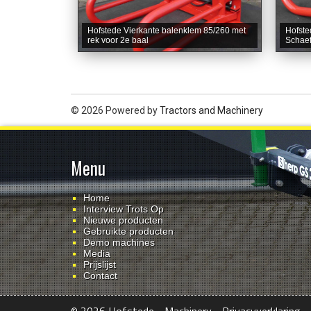
Hofstede Vierkante balenklem 85/260 met
Hofste
rek voor 2e baal
Schaef
© 2026 Powered by
Tractors and Machinery
Menu
Home
Interview Trots Op
Nieuwe producten
Gebruikte producten
Demo machines
Media
Prijslijst
Contact