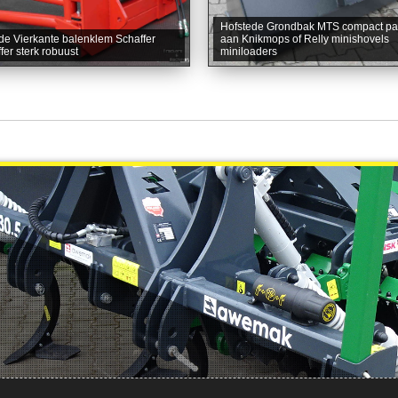
Hofstede Grondbak MTS compact p
de Vierkante balenklem Schaffer
aan Knikmops of Relly minishovels
fer sterk robuust
miniloaders