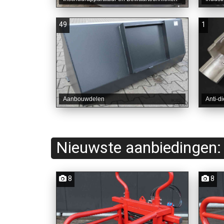
49
1
Aanbouwdelen
Anti-d
Nieuwste aanbiedingen:
8
8