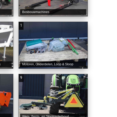
Bosbouwmachines
1
g
Motoren, Onderdelen, Loop & Sloop
9
Weg-, Berm-, en Slootonderhoud