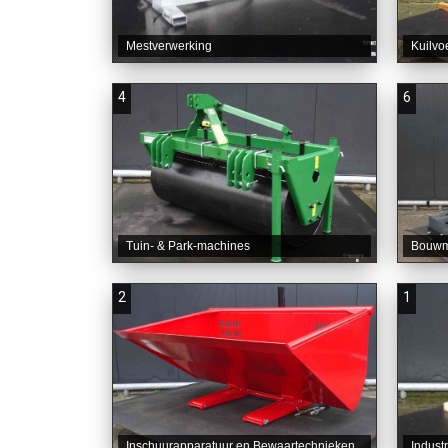
Mestverwerking
Kuilvo
4
6
Tuin- & Park-machines
Bouwma
2
1
Inschuurapparatuur en Bewaartechnieken
Industr