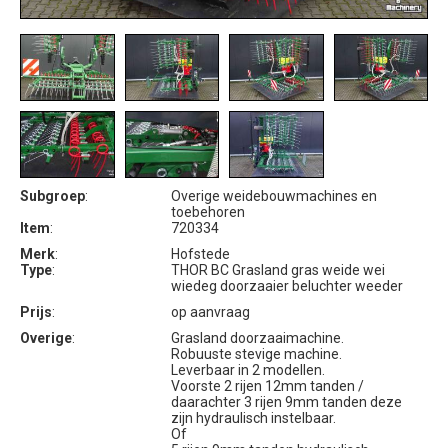
Subgroep
:
Overige weidebouwmachines en
toebehoren
Item
:
720334
Merk
:
Hofstede
Type
:
THOR BC Grasland gras weide wei
wiedeg doorzaaier beluchter weeder
Prijs
:
op aanvraag
Overige
:
Grasland doorzaaimachine.
Robuuste stevige machine.
Leverbaar in 2 modellen.
Voorste 2 rijen 12mm tanden /
daarachter 3 rijen 9mm tanden deze
zijn hydraulisch instelbaar.
Of