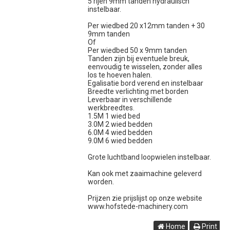
5 rijen 9mm tanden hydraulisch
instelbaar.
Per wiedbed 20 x12mm tanden + 30
9mm tanden
Of
Per wiedbed 50 x 9mm tanden
Tanden zijn bij eventuele breuk,
eenvoudig te wisselen, zonder alles
los te hoeven halen.
Egalisatie bord verend en instelbaar
Breedte verlichting met borden
Leverbaar in verschillende
werkbreedtes.
1.5M 1 wied bed
3.0M 2 wied bedden
6.0M 4 wied bedden
9.0M 6 wied bedden
Grote luchtband loopwielen instelbaar.
Kan ook met zaaimachine geleverd
worden.
Prijzen zie prijslijst op onze website
www.hofstede-machinery.com
Home
Print