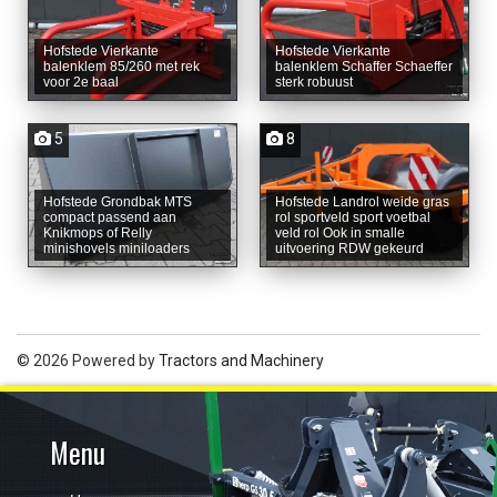
Hofstede Vierkante
Hofstede Vierkante
balenklem 85/260 met rek
balenklem Schaffer Schaeffer
voor 2e baal
sterk robuust
5
8
Hofstede Grondbak MTS
Hofstede Landrol weide gras
compact passend aan
rol sportveld sport voetbal
Knikmops of Relly
veld rol Ook in smalle
minishovels miniloaders
uitvoering RDW gekeurd
© 2026 Powered by
Tractors and Machinery
Menu