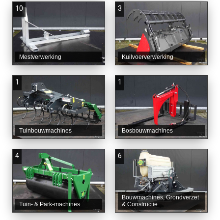
10
3
Mestverwerking
Kuilvoerverwerking
1
1
Tuinbouwmachines
Bosbouwmachines
4
6
Bouwmachines, Grondverzet
Tuin- & Park-machines
& Constructie