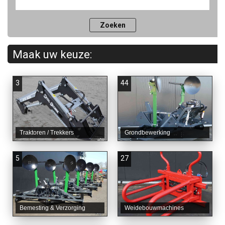
Maak uw keuze:
3
44
Traktoren / Trekkers
Grondbewerking
5
27
Bemesting & Verzorging
Weidebouwmachines