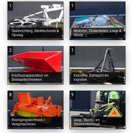
1
1
Stalinrichting, Melktechniek &
Motoren, Onderdelen, Loop &
Opslag
Sloop
2
1
Inschuurapparatuur en
Industrie, transport en
Bewaartechnieken
logistiek
8
9
Reinigingstechniek /
Weg-, Berm-, en
Veegmachines
Slootonderhoud