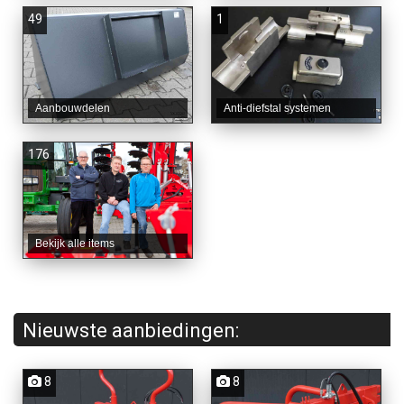
49
1
Aanbouwdelen
Anti-diefstal systemen
176
Bekijk alle items
Nieuwste aanbiedingen:
8
8