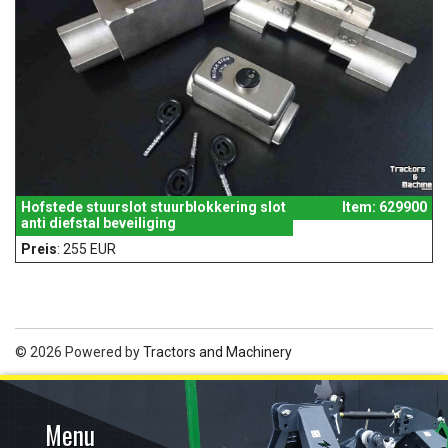
Hofstede stuurslot stuurblokkering slot
Item: 629900
anti diefstal beveiliging
Preis
: 255 EUR
© 2026 Powered by
Tractors and Machinery
Menu