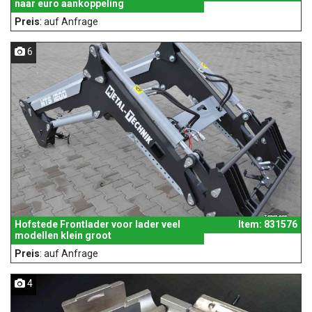
naar euro aankoppeling
Preis
: auf Anfrage
6
Hofstede Frontlader voor lader veel
Item: 831576
modellen klein groot
Preis
: auf Anfrage
4