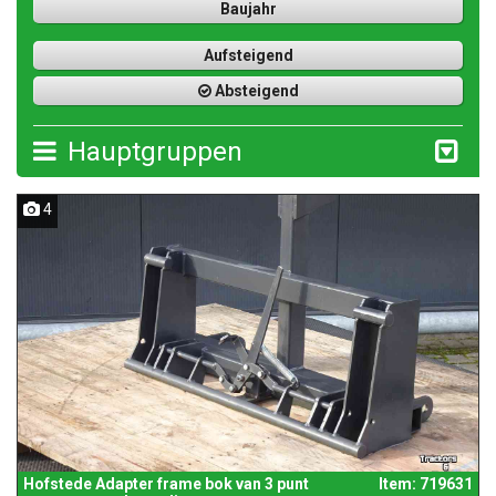
Baujahr
Aufsteigend
Absteigend
Hauptgruppen
4
Hofstede Adapter frame bok van 3 punt
Item: 719631