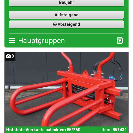
Baujahr
Aufsteigend
Absteigend
Hauptgruppen
8
Hofstede Vierkante balenklem 85/260
Item: 851431