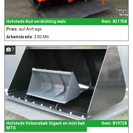
Hofstede Kuil verdichting wals
Item: 821758
Preis
: auf Anfrage
Arbeitsbreite
: 3.00 Mtr
7
Hofstede Volumebak Gigant en mini bak
Item: 819728
MTS