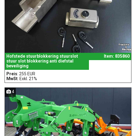
Hofstede stuurblokkering stuurslot
Item: 835860
stuur slot blokkering anti diefstal
beveiliging
Preis
: 255 EUR
MwSt
: Exkl. 21%
4