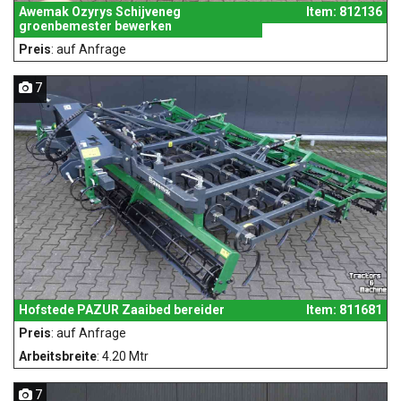
Awemak Ozyrys Schijveneg
Item: 812136
groenbemester bewerken
Preis
: auf Anfrage
7
Hofstede PAZUR Zaaibed bereider
Item: 811681
Preis
: auf Anfrage
Arbeitsbreite
: 4.20 Mtr
7