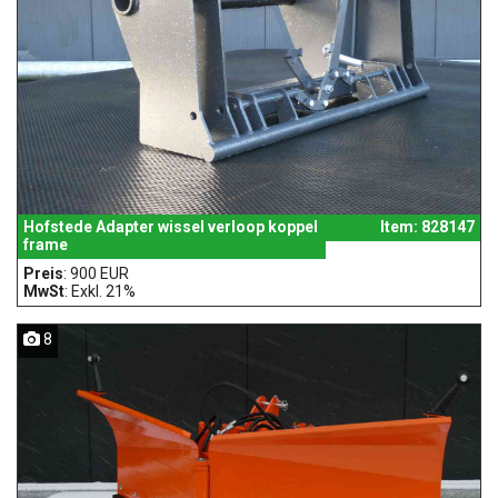
Hofstede Adapter wissel verloop koppel
Item: 828147
frame
Preis
: 900 EUR
MwSt
: Exkl. 21%
8