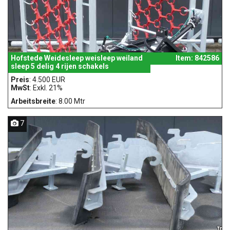
Hofstede Weidesleep weisleep weiland
Item: 842586
sleep 5 delig 4 rijen schakels
Preis
: 4.500 EUR
MwSt
: Exkl. 21%
Arbeitsbreite
: 8.00 Mtr
7