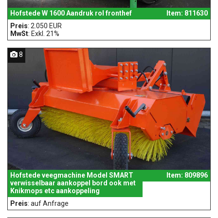
Hofstede W 1600 Aandruk rol fronthef
Item: 811630
Preis
: 2.050 EUR
MwSt
: Exkl. 21%
8
Hofstede veegmachine Model SMART
Item: 809896
verwisselbaar aankoppel bord ook met
Knikmops etc aankoppeling
Preis
: auf Anfrage