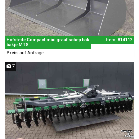
Hofstede Compact mini graaf schep bak
Item: 814112
bakje MTS
Preis
: auf Anfrage
7