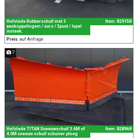
Hofstede Rubberschuif met 3
Item: 829158
aankoppelingem / euro / 3punt / lepel
insteek.
Preis
: auf Anfrage
7
Hofstede TITAN Sneeuwschuif 3.6M of
Item: 828969
4.0M sneeuw schuif schuiver ploeg