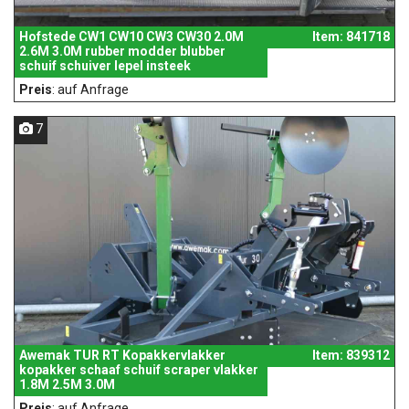
Hofstede CW1 CW10 CW3 CW30 2.0M
Item: 841718
2.6M 3.0M rubber modder blubber
schuif schuiver lepel insteek
Preis
: auf Anfrage
7
Awemak TUR RT Kopakkervlakker
Item: 839312
kopakker schaaf schuif scraper vlakker
1.8M 2.5M 3.0M
Preis
: auf Anfrage