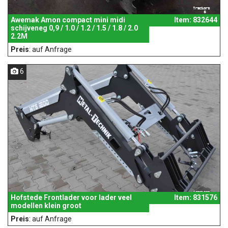
Awemak Amon compact mini midi
Item: 832644
schijveneg 0,9 / 1.0 / 1.2 / 1.5 / 1.8 / 2.0
2.2M
Preis
: auf Anfrage
6
Hofstede Frontlader voor lader veel
Item: 831576
modellen klein groot
Preis
: auf Anfrage