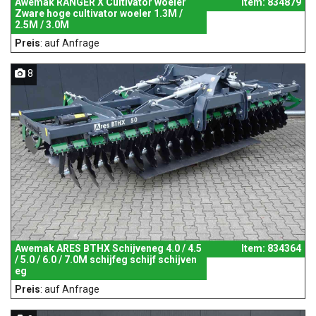
Awemak RANGER X Cultivator woeler
Item: 834879
Zware hoge cultivator woeler 1.3M /
2.5M / 3.0M
Preis
: auf Anfrage
8
Awemak ARES BTHX Schijveneg 4.0 / 4.5
Item: 834364
/ 5.0 / 6.0 / 7.0M schijfeg schijf schijven
eg
Preis
: auf Anfrage