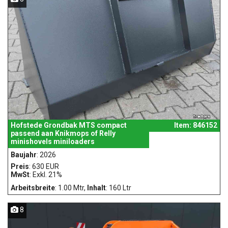
Hofstede Grondbak MTS compact
Item: 846152
passend aan Knikmops of Relly
minishovels miniloaders
Baujahr
: 2026
Preis
: 630 EUR
MwSt
: Exkl. 21%
Arbeitsbreite
: 1.00 Mtr,
Inhalt
: 160 Ltr
8