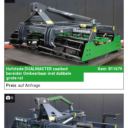
Hofstede DUALMASTER zaaibed
Item: 811679
bereider Omkeerbaar met dubbele
grote rol
Preis
: auf Anfrage
6