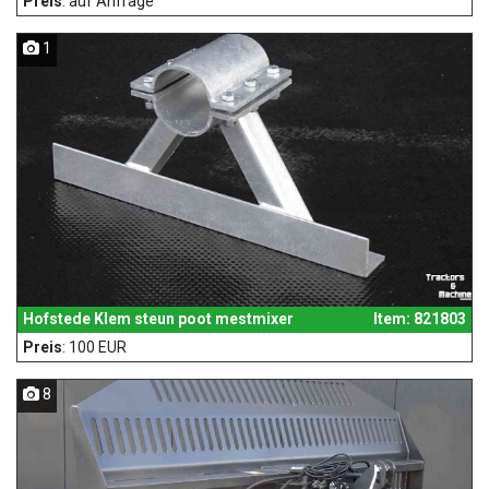
Preis
: auf Anfrage
1
Hofstede Klem steun poot mestmixer
Item: 821803
Preis
: 100 EUR
8