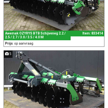
Awemak OZYRYS BTB Schijveneg 2.2 /
Item: 833414
2.5 / 2.7 / 3.0 / 3.5 / 4.0 M
Prijs
: op aanvraag
5