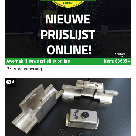
Awemak Nieuwe prijslijst online
Item: 836054
Prijs
: op aanvraag
4