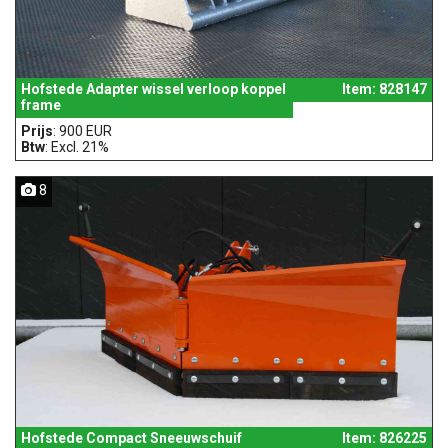
Hofstede Adapter wissel verloop koppel
Item: 828147
frame
Prijs
: 900 EUR
Btw
: Excl. 21%
8
Hofstede Compact Sneeuwschuif
Item: 826225