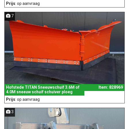
Prijs
: op aanvraag
7
Hofstede TITAN Sneeuwschuif 3.6M of
Item: 828969
4.0M sneeuw schuif schuiver ploeg
Prijs
: op aanvraag
3