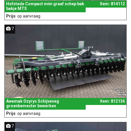
Hofstede Compact mini graaf schep bak
Item: 814112
bakje MTS
Prijs
: op aanvraag
7
Awemak Ozyrys Schijveneg
Item: 812136
groenbemester bewerken
Prijs
: op aanvraag
7