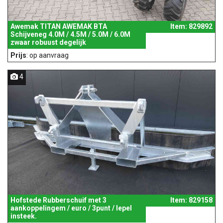
Awemak TITAN AWEMAK BTA
Item: 829892
Schijveneg 4.0M / 4.5M / 5.0M / 6.0M
zwaar robuust degelijk
Prijs
: op aanvraag
4
Hofstede Rubberschuif met 3
Item: 829158
aankoppelingem / euro / 3punt / lepel
insteek.