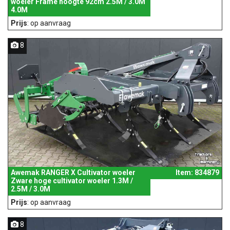
woeler Frame hoogte 92cm 2.5M / 3.0M
4.0M
Prijs
: op aanvraag
8
Awemak RANGER X Cultivator woeler
Item: 834879
Zware hoge cultivator woeler 1.3M /
2.5M / 3.0M
Prijs
: op aanvraag
8