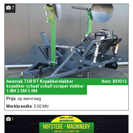
7
Awemak TUR RT Kopakkervlakker
Item: 839312
kopakker schaaf schuif scraper vlakker
1.8M 2.5M 3.0M
Prijs
: op aanvraag
Werkbreedte
: 3.00 Mtr
1