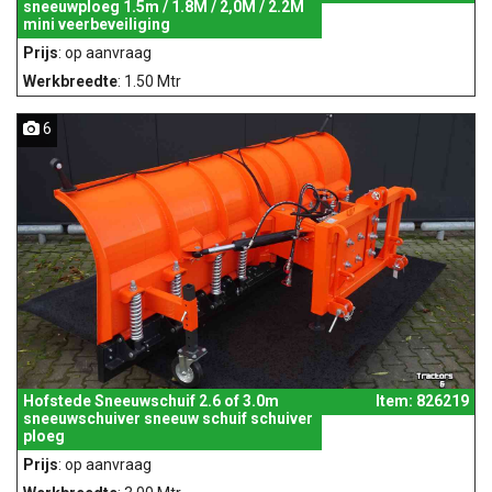
sneeuwploeg 1.5m / 1.8M / 2,0M / 2.2M
mini veerbeveiliging
Prijs
: op aanvraag
Werkbreedte
: 1.50 Mtr
6
Hofstede Sneeuwschuif 2.6 of 3.0m
Item: 826219
sneeuwschuiver sneeuw schuif schuiver
ploeg
Prijs
: op aanvraag