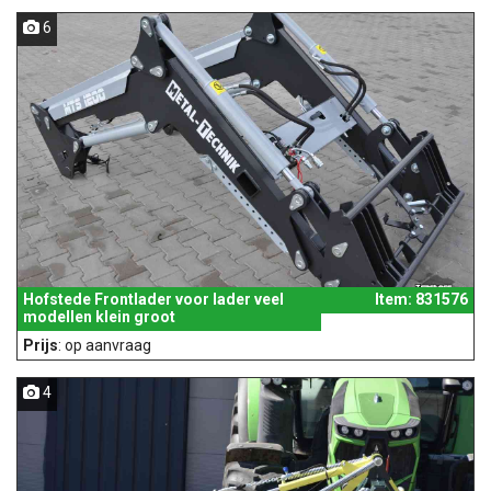
6
Hofstede Frontlader voor lader veel
Item: 831576
modellen klein groot
Prijs
: op aanvraag
4