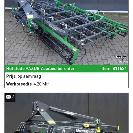
Hofstede PAZUR Zaaibed bereider
Item: 811681
Prijs
: op aanvraag
Werkbreedte
: 4.20 Mtr
7