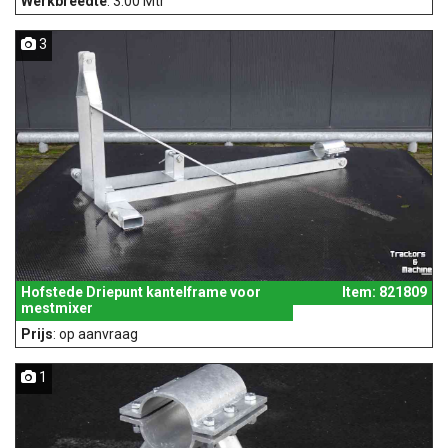
Werkbreedte
: 3.00 Mtr
3
Hofstede Driepunt kantelframe voor
Item: 821809
mestmixer
Prijs
: op aanvraag
1