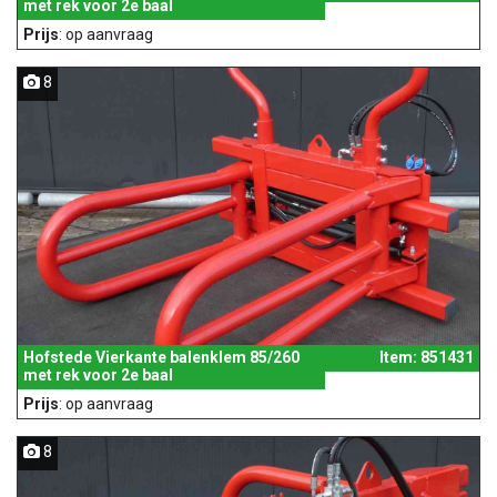
met rek voor 2e baal
Prijs
: op aanvraag
8
Hofstede Vierkante balenklem 85/260
Item: 851431
met rek voor 2e baal
Prijs
: op aanvraag
8