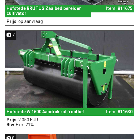
Hofstede BRUTUS Zaaibed bereider
Item: 811675
cultivator
Prijs
: op aanvraag
7
Hofstede W 1600 Aandruk rol fronthef
Item: 811630
Prijs
: 2.050 EUR
Btw
: Excl. 21%
8